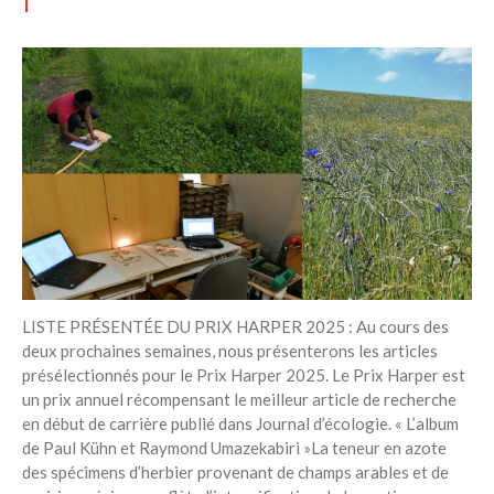
avec vos enfants
Réduire les déchets : votre
guide pour les citoyens et les
électeurs
Toits verts | Association
Permaculturelle
L’intelligence artificielle pour
prédire le succès des invasions
biologiques – The Applied
Ecologist
Utiliser l’apprentissage
automatique pour prédire le
succès d’une invasion – The
LISTE PRÉSENTÉE DU PRIX HARPER 2025 : Au cours des
Applied Ecologist
deux prochaines semaines, nous présenterons les articles
présélectionnés pour le Prix ​​Harper 2025. Le Prix ​​Harper est
un prix annuel récompensant le meilleur article de recherche
Recent Comments
en début de carrière publié dans Journal d’écologie. « L’album
Aucun commentaire à afficher.
de Paul Kühn et Raymond Umazekabiri »La teneur en azote
des spécimens d’herbier provenant de champs arables et de