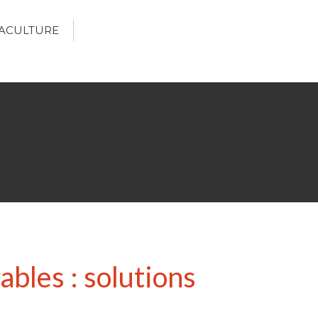
ACULTURE
Écologie
Développement durable
Permaculture
🌿Recettes Bio DIY
RECHERCHER
Rechercher
bles : solutions
Recent Posts
6 éco-actions faciles à prendre