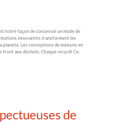
avec vos enfants
Réduire les déchets : votre
guide pour les citoyens et les
électeurs
nt notre façon de concevoir un mode de
Toits verts | Association
abitations innovantes transforment les
Permaculturelle
 la planète. Les conceptions de maisons en
L’intelligence artificielle pour
e front aux déchets. Chaque recyclé Ce
prédire le succès des invasions
biologiques – The Applied
Ecologist
Utiliser l’apprentissage
automatique pour prédire le
succès d’une invasion – The
Applied Ecologist
spectueuses de
Recent Comments
Aucun commentaire à afficher.