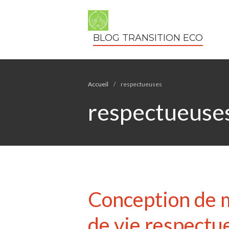
BLOG TRANSITION ECO
Accueil
/
respectueuses
respectueuse
Conception de m
de vie respectu