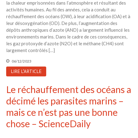
la chaleur emprisonnées dans l’atmosphère et résultant des
6 éco-actions faciles à prendre
activités humaines. Au fil des années, cela a conduit au
avec vos enfants
réchauffement des océans (OW), à leur acidification (OA) et à
Réduire les déchets : votre
leur désoxygénation (OD). De plus, l’augmentation des
guide pour les citoyens et les
dépôts anthropiques d’azote (AND) a largement influencé les
électeurs
environnements marins. Dans le cadre de ces conséquences,
Toits verts | Association
les gaz protoxyde d’azote (N2O) et le méthane (CH4) sont
Permaculturelle
largement contrôlés […]
L’intelligence artificielle pour
06/12/2023
prédire le succès des invasions
biologiques – The Applied
LIRE L'ARTICLE
Ecologist
Utiliser l’apprentissage
Le réchauffement des océans a
automatique pour prédire le
succès d’une invasion – The
décimé les parasites marins –
Applied Ecologist
mais ce n’est pas une bonne
chose – ScienceDaily
Recent Comments
Aucun commentaire à afficher.