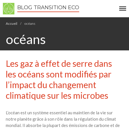
BLOG TRANSITION ECO
Accueil
/
océans
océans
Écologie
Les gaz à effet de serre dans
Développement durable
Permaculture
les océans sont modifiés par
🌿Recettes Bio DIY
l’impact du changement
climatique sur les microbes
RECHERCHER
Rechercher
L’océan est un système essentiel au maintien de la vie sur
notre planète grâce à son rôle dans la régulation du climat
Recent Posts
mondial. Il absorbe la plupart des émissions de carbone et de