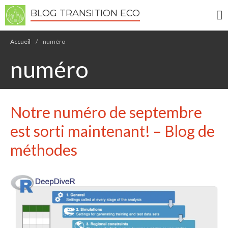
BLOG TRANSITION ECO
Accueil
/
numéro
numéro
Notre numéro de septembre
Écologie
Développement durable
est sorti maintenant! – Blog de
Permaculture
méthodes
🌿Recettes Bio DIY
RECHERCHER
Rechercher