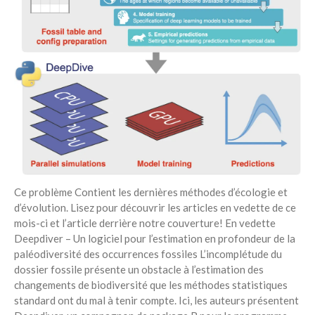
Recent Posts
6 éco-actions faciles à prendre
avec vos enfants
Réduire les déchets : votre
guide pour les citoyens et les
électeurs
Toits verts | Association
Permaculturelle
L’intelligence artificielle pour
prédire le succès des invasions
biologiques – The Applied
Ecologist
Ce problème Contient les dernières méthodes d’écologie et
d’évolution. Lisez pour découvrir les articles en vedette de ce
Utiliser l’apprentissage
mois-ci et l’article derrière notre couverture! En vedette
automatique pour prédire le
Deepdiver – Un logiciel pour l’estimation en profondeur de la
succès d’une invasion – The
Applied Ecologist
paléodiversité des occurrences fossiles L’incomplétude du
dossier fossile présente un obstacle à l’estimation des
changements de biodiversité que les méthodes statistiques
Recent Comments
standard ont du mal à tenir compte. Ici, les auteurs présentent