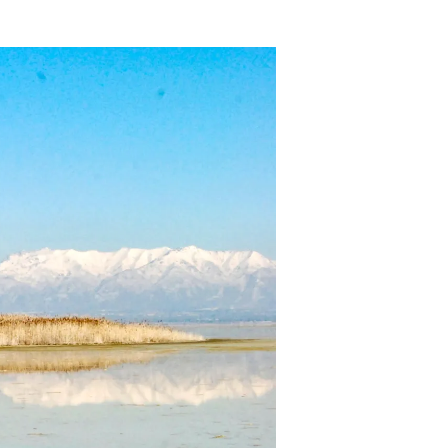
avec vos enfants
Réduire les déchets : votre
guide pour les citoyens et les
électeurs
Toits verts | Association
Permaculturelle
L’intelligence artificielle pour
prédire le succès des invasions
biologiques – The Applied
Ecologist
Utiliser l’apprentissage
automatique pour prédire le
succès d’une invasion – The
Applied Ecologist
Recent Comments
Aucun commentaire à afficher.