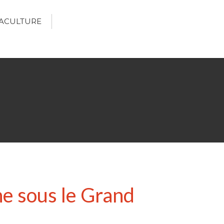
ACULTURE
Écologie
Développement durable
Permaculture
🌿Recettes Bio DIY
RECHERCHER
Rechercher
e sous le Grand
Recent Posts
6 éco-actions faciles à prendre