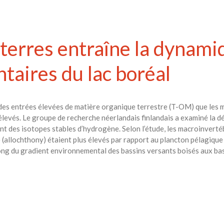
s terres entraîne la dynam
ntaires du lac boréal
es entrées élevées de matière organique terrestre (T-OM) que les m
levés. Le groupe de recherche néerlandais finlandais a examiné la 
t des isotopes stables d’hydrogène. Selon l’étude, les macroinvert
e (allochthony) étaient plus élevés par rapport au plancton pélagiqu
ng du gradient environnemental des bassins versants boisés aux bas