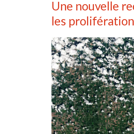
Une nouvelle re
les prolifératio