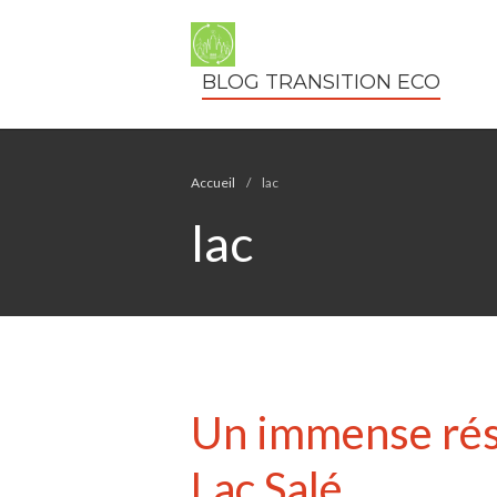
BLOG TRANSITION ECO
Accueil
/
lac
lac
Un immense rése
Lac Salé