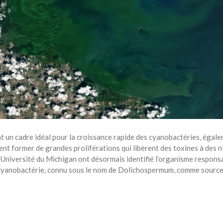
ent un cadre idéal pour la croissance rapide des cyanobactéries, égal
nt former de grandes proliférations qui libèrent des toxines à des ni
’Université du Michigan ont désormais identifié l’organisme responsa
e cyanobactérie, connu sous le nom de Dolichospermum, comme source. 