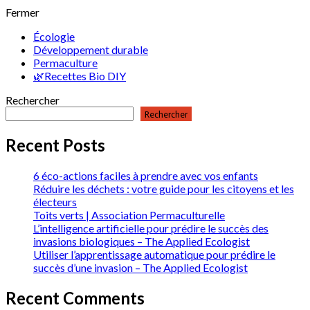
Fermer
Écologie
Développement durable
Permaculture
🌿Recettes Bio DIY
Rechercher
Rechercher
Recent Posts
6 éco-actions faciles à prendre avec vos enfants
Réduire les déchets : votre guide pour les citoyens et les
électeurs
Toits verts | Association Permaculturelle
L’intelligence artificielle pour prédire le succès des
invasions biologiques – The Applied Ecologist
Utiliser l’apprentissage automatique pour prédire le
succès d’une invasion – The Applied Ecologist
Recent Comments