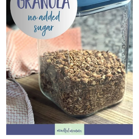
guide pour les citoyens et les
électeurs
Toits verts | Association
Permaculturelle
L’intelligence artificielle pour
prédire le succès des invasions
biologiques – The Applied
Ecologist
Utiliser l’apprentissage
automatique pour prédire le
succès d’une invasion – The
Applied Ecologist
Recent Comments
Aucun commentaire à afficher.