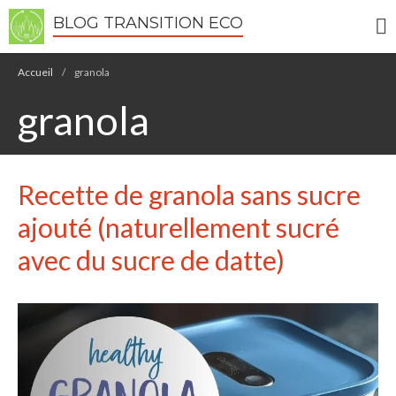
BLOG TRANSITION ECO
Accueil
/
granola
Écologie
granola
Développement durable
Permaculture
🌿Recettes Bio DIY
Recette de granola sans sucre
ajouté (naturellement sucré
RECHERCHER
Rechercher
avec du sucre de datte)
Recent Posts
6 éco-actions faciles à prendre
avec vos enfants
Réduire les déchets : votre