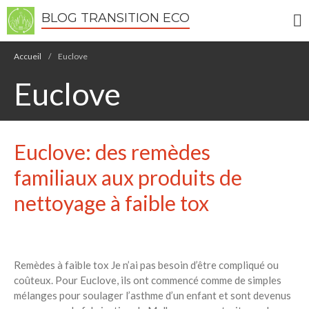
BLOG TRANSITION ECO
Écologie
Accueil
/
Euclove
Développement durable
Euclove
Permaculture
🌿Recettes Bio DIY
Euclove: des remèdes
RECHERCHER
Rechercher
familiaux aux produits de
nettoyage à faible tox
Recent Posts
6 éco-actions faciles à prendre
avec vos enfants
Remèdes à faible tox Je n’ai pas besoin d’être compliqué ou
Réduire les déchets : votre
coûteux. Pour Euclove, ils ont commencé comme de simples
guide pour les citoyens et les
mélanges pour soulager l’asthme d’un enfant et sont devenus
électeurs