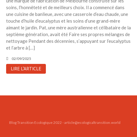
une marque de fabrication de Melbourne construite sur les
Toits verts | Association
soins, l’honnêteté et de meilleurs choix. Il a commencé dans
Permaculturelle
une cuisine de banlieue, avec une casserole d’eau chaude, une
L’intelligence artificielle pour
touche d’huile d’eucalyptus et les soins d’une grand-mère
prédire le succès des invasions
aimant le jardin. Pat, une mère australienne et célibataire de la
biologiques – The Applied
septième génération, avait été Faire ses propres mélanges de
Ecologist
nettoyage Pendant des décennies, s’appuyant sur l’eucalyptus
Utiliser l’apprentissage
et l’arbre à […]
automatique pour prédire le
02/09/2025
succès d’une invasion – The
Applied Ecologist
LIRE L'ARTICLE
Recent Comments
Aucun commentaire à afficher.
Blog Transition Ecologique 2022 - article@ecologicaltransition.world