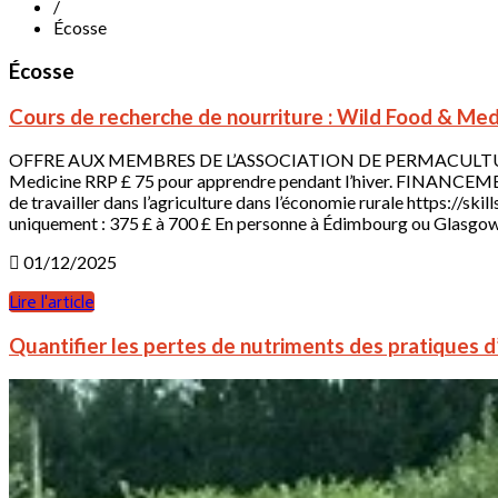
/
Écosse
Écosse
Cours de recherche de nourriture : Wild Food & Medi
OFFRE AUX MEMBRES DE L’ASSOCIATION DE PERMACULTURE : Réser
Medicine RRP £ 75 pour apprendre pendant l’hiver. FINANCEMENT
de travailler dans l’agriculture dans l’économie rurale https:
uniquement : 375 £ à 700 £ En personne à Édimbourg ou Glasgow : 5
01/12/2025
Lire l'article
Quantifier les pertes de nutriments des pratiques d