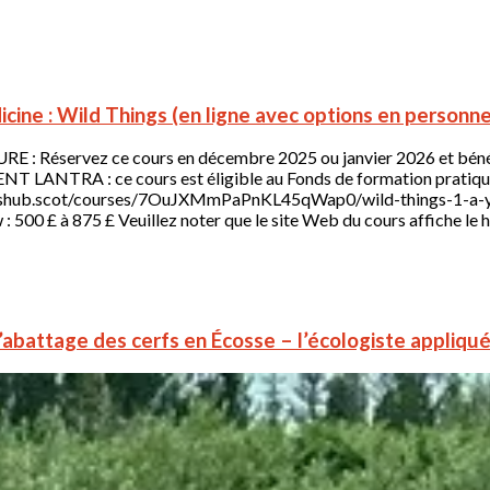
cine : Wild Things (en ligne avec options en personn
vez ce cours en décembre 2025 ou janvier 2026 et bénéficiez
 LANTRA : ce cours est éligible au Fonds de formation pratique
//skillshub.scot/courses/7OuJXMmPaPnKL45qWap0/wild-things-1-a-y
00 £ à 875 £ Veuillez noter que le site Web du cours affiche le ha
’abattage des cerfs en Écosse – l’écologiste appliqu