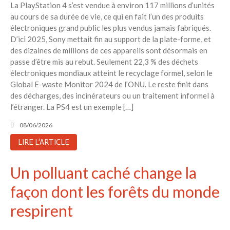
La PlayStation 4 s’est vendue à environ 117 millions d’unités
6 éco-actions faciles à prendre
au cours de sa durée de vie, ce qui en fait l’un des produits
avec vos enfants
électroniques grand public les plus vendus jamais fabriqués.
Réduire les déchets : votre
D’ici 2025, Sony mettait fin au support de la plate-forme, et
guide pour les citoyens et les
des dizaines de millions de ces appareils sont désormais en
électeurs
passe d’être mis au rebut. Seulement 22,3 % des déchets
électroniques mondiaux atteint le recyclage formel, selon le
Toits verts | Association
Global E-waste Monitor 2024 de l’ONU. Le reste finit dans
Permaculturelle
des décharges, des incinérateurs ou un traitement informel à
L’intelligence artificielle pour
l’étranger. La PS4 est un exemple […]
prédire le succès des invasions
biologiques – The Applied
08/06/2026
Ecologist
LIRE L'ARTICLE
Utiliser l’apprentissage
automatique pour prédire le
succès d’une invasion – The
Un polluant caché change la
Applied Ecologist
façon dont les forêts du monde
respirent
Recent Comments
Aucun commentaire à afficher.