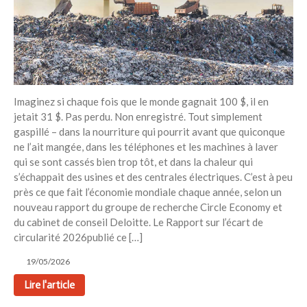
Recent Posts
6 éco-actions faciles à prendre
avec vos enfants
Réduire les déchets : votre
guide pour les citoyens et les
électeurs
Imaginez si chaque fois que le monde gagnait 100 $, il en
Toits verts | Association
jetait 31 $. Pas perdu. Non enregistré. Tout simplement
Permaculturelle
gaspillé – dans la nourriture qui pourrit avant que quiconque
ne l’ait mangée, dans les téléphones et les machines à laver
L’intelligence artificielle pour
qui se sont cassés bien trop tôt, et dans la chaleur qui
prédire le succès des invasions
biologiques – The Applied
s’échappait des usines et des centrales électriques. C’est à peu
Ecologist
près ce que fait l’économie mondiale chaque année, selon un
nouveau rapport du groupe de recherche Circle Economy et
Utiliser l’apprentissage
du cabinet de conseil Deloitte. Le Rapport sur l’écart de
automatique pour prédire le
circularité 2026publié ce […]
succès d’une invasion – The
Applied Ecologist
19/05/2026
Lire l'article
Recent Comments