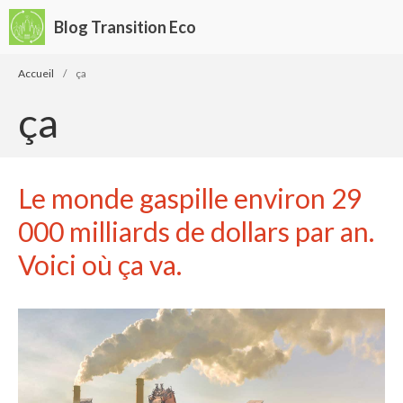
Blog Transition Eco
Accueil
/
ça
ça
Le monde gaspille environ 29
Écologie
Développement durable
000 milliards de dollars par an.
Permaculture
Voici où ça va.
🌿Recettes Bio DIY
Rechercher
Rechercher