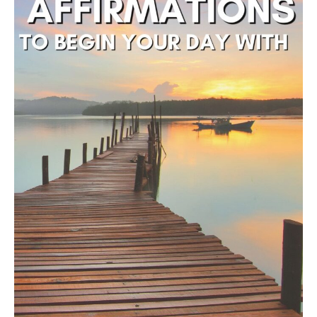
électeurs
Toits verts | Association
Permaculturelle
L’intelligence artificielle pour
prédire le succès des invasions
biologiques – The Applied
Ecologist
Utiliser l’apprentissage
automatique pour prédire le
succès d’une invasion – The
Applied Ecologist
Recent Comments
Aucun commentaire à afficher.