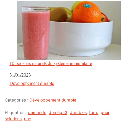
10 boosters naturels du système immunitaire
Date
31/01/2023
Par rapport à
Développement durable
Catégories :
Développement durable
Étiquettes :
demandé
,
doméga3
,
durables
,
forte
,
pour
,
solutions
,
une