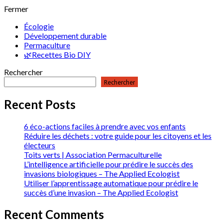
Fermer
Écologie
Développement durable
Permaculture
🌿Recettes Bio DIY
Rechercher
Rechercher
Recent Posts
6 éco-actions faciles à prendre avec vos enfants
Réduire les déchets : votre guide pour les citoyens et les
électeurs
Toits verts | Association Permaculturelle
L’intelligence artificielle pour prédire le succès des
invasions biologiques – The Applied Ecologist
Utiliser l’apprentissage automatique pour prédire le
succès d’une invasion – The Applied Ecologist
Recent Comments