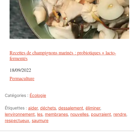
Recettes de champignons marinés : probiotiques + lacto-
fermentés
Date
18/09/2022
Par rapport à
Permaculture
Catégories :
Écologie
Étiquettes :
aider
,
déchets
,
dessalement
,
éliminer
,
lenvironnement
,
les
,
membranes
,
nouvelles
,
pourraient
,
rendre
,
respectueux
,
saumure