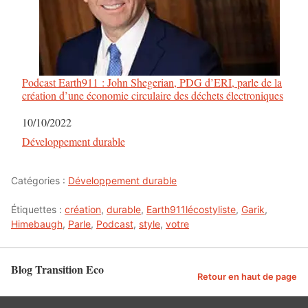
Podcast Earth911 : John Shegerian, PDG d’ERI, parle de la
création d’une économie circulaire des déchets électroniques
Date
10/10/2022
Par rapport à
Développement durable
Catégories :
Développement durable
Étiquettes :
création
,
durable
,
Earth911lécostyliste
,
Garik
,
Himebaugh
,
Parle
,
Podcast
,
style
,
votre
Blog Transition Eco
Retour en haut de page