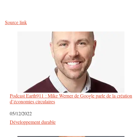
a
v
Source link
i
g
a
t
i
o
Podcast Earth911 : Mike Werner de Google parle de la création
d’économies circulaires
n
Date
05/12/2022
d
Par rapport à
Développement durable
e