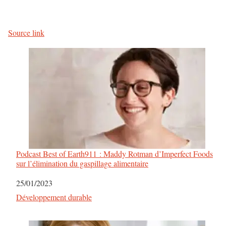
o
s
Source link
t
-
n
a
v
i
Podcast Best of Earth911 : Maddy Rotman d’Imperfect Foods
sur l’élimination du gaspillage alimentaire
g
Date
25/01/2023
a
Par rapport à
Développement durable
t