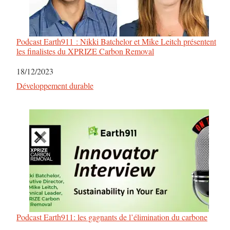
Podcast Earth911 : Nikki Batchelor et Mike Leitch présentent
les finalistes du XPRIZE Carbon Removal
Date
18/12/2023
Par rapport à
Développement durable
Podcast Earth911: les gagnants de l’élimination du carbone