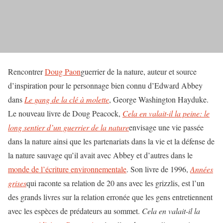
Rencontrer
Doug Paon
guerrier de la nature, auteur et source
d’inspiration pour le personnage bien connu d’Edward Abbey
dans
Le gang de la clé à molette
, George Washington Hayduke.
Le nouveau livre de Doug Peacock,
Cela en valait-il la peine: le
long sentier d’un guerrier de la nature
envisage une vie passée
dans la nature ainsi que les partenariats dans la vie et la défense de
la nature sauvage qu’il avait avec Abbey et d’autres dans le
monde de l’écriture environnementale
. Son livre de 1996,
Années
grises
qui raconte sa relation de 20 ans avec les grizzlis, est l’un
des grands livres sur la relation erronée que les gens entretiennent
avec les espèces de prédateurs au sommet.
Cela en valait-il la