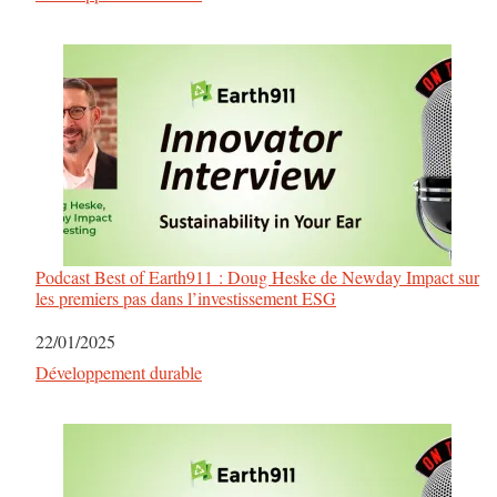
Podcast Best of Earth911 : Doug Heske de Newday Impact sur
les premiers pas dans l’investissement ESG
Date
22/01/2025
Par rapport à
Développement durable