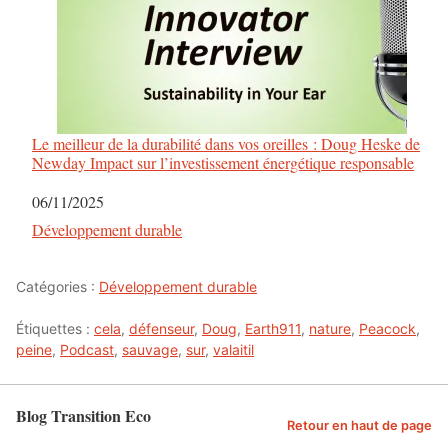
Le meilleur de la durabilité dans vos oreilles : Doug Heske de
Newday Impact sur l’investissement énergétique responsable
Date
06/11/2025
Par rapport à
Développement durable
Catégories :
Développement durable
Étiquettes :
cela
,
défenseur
,
Doug
,
Earth911
,
nature
,
Peacock
,
peine
,
Podcast
,
sauvage
,
sur
,
valaitil
Blog Transition Eco
Retour en haut de page