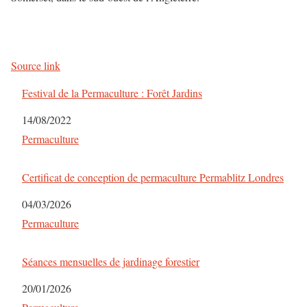
Source link
Festival de la Permaculture : Forêt Jardins
Date
14/08/2022
Par rapport à
Permaculture
Certificat de conception de permaculture Permablitz Londres
Date
04/03/2026
Par rapport à
Permaculture
Séances mensuelles de jardinage forestier
Date
20/01/2026