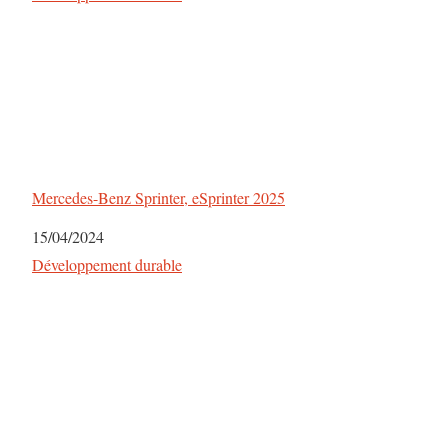
e
s
a
r
t
Mercedes-Benz Sprinter, eSprinter 2025
i
Date
15/04/2024
Par rapport à
Développement durable
c
l
e
s