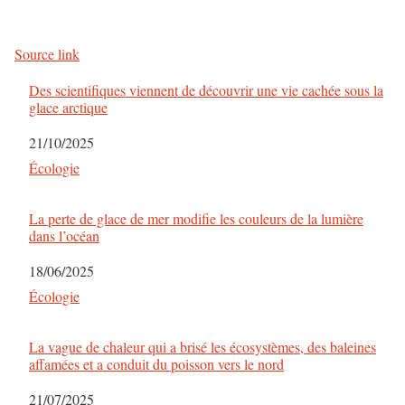
Source link
Des scientifiques viennent de découvrir une vie cachée sous la
glace arctique
Date
21/10/2025
Par rapport à
Écologie
La perte de glace de mer modifie les couleurs de la lumière
dans l’océan
Date
18/06/2025
Par rapport à
Écologie
La vague de chaleur qui a brisé les écosystèmes, des baleines
affamées et a conduit du poisson vers le nord
Date
21/07/2025