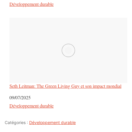
Par rapport à
Développement durable
Seth Leitman: The Green Living Guy et son impact mondial
Date
09/07/2025
Par rapport à
Développement durable
Catégories :
Développement durable