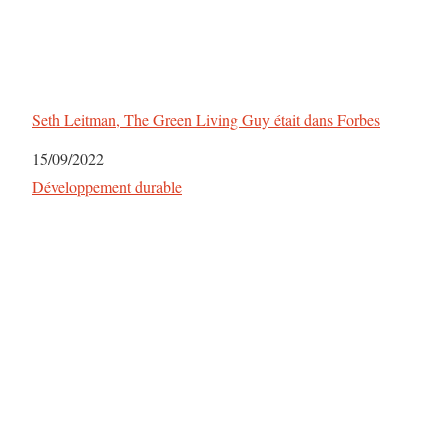
Seth Leitman, The Green Living Guy était dans Forbes
Date
15/09/2022
Par rapport à
Développement durable