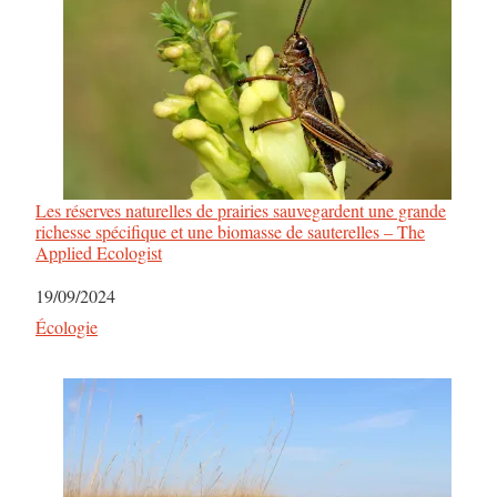
Les réserves naturelles de prairies sauvegardent une grande
richesse spécifique et une biomasse de sauterelles – The
Applied Ecologist
Date
19/09/2024
Par rapport à
Écologie