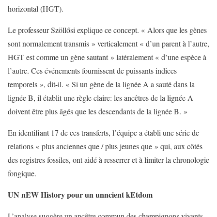
horizontal (HGT).
Le professeur Szöllősi explique ce concept. « Alors que les gènes
sont normalement transmis » verticalement « d’un parent à l’autre,
HGT est comme un gène sautant » latéralement « d’une espèce à
l’autre. Ces événements fournissent de puissants indices
temporels », dit-il. « Si un gène de la lignée A a sauté dans la
lignée B, il établit une règle claire: les ancêtres de la lignée A
doivent être plus âgés que les descendants de la lignée B. »
En identifiant 17 de ces transferts, l’équipe a établi une série de
relations « plus anciennes que / plus jeunes que » qui, aux côtés
des registres fossiles, ont aidé à resserrer et à limiter la chronologie
fongique.
UN
n
EW
H
istory pour un
un
ncient
k
Etdom
L’analyse suggère un ancêtre commun des champignons vivants