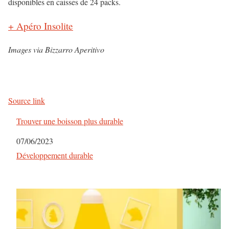
disponibles en caisses de 24 packs.
+ Apéro Insolite
Images via Bizzarro Aperitivo
Source link
Trouver une boisson plus durable
Date
07/06/2023
Par rapport à
Développement durable