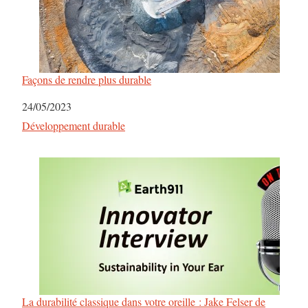
r
t
i
Façons de rendre plus durable
c
Date
24/05/2023
Par rapport à
Développement durable
l
e
s
La durabilité classique dans votre oreille : Jake Felser de