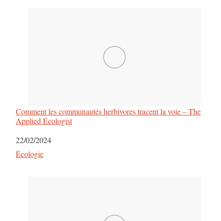
Comment les communautés herbivores tracent la voie – The
Applied Ecologist
Date
22/02/2024
Par rapport à
Écologie