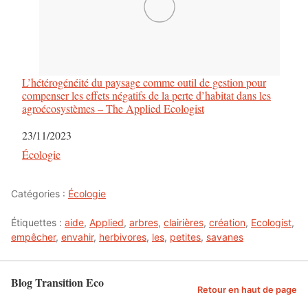
L’hétérogénéité du paysage comme outil de gestion pour
compenser les effets négatifs de la perte d’habitat dans les
agroécosystèmes – The Applied Ecologist
Date
23/11/2023
Par rapport à
Écologie
Catégories :
Écologie
Étiquettes :
aide
,
Applied
,
arbres
,
clairières
,
création
,
Ecologist
,
empêcher
,
envahir
,
herbivores
,
les
,
petites
,
savanes
Blog Transition Eco
Retour en haut de page