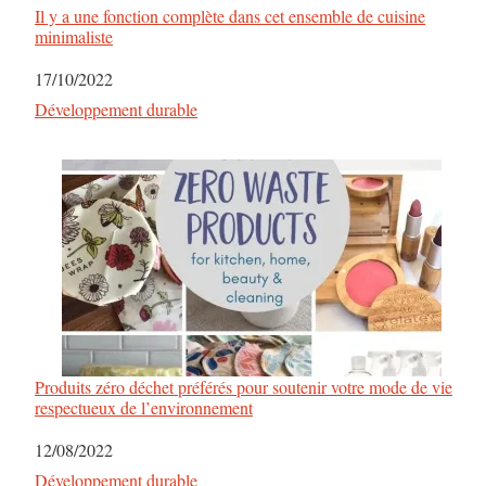
Il y a une fonction complète dans cet ensemble de cuisine
minimaliste
Date
17/10/2022
Par rapport à
Développement durable
Produits zéro déchet préférés pour soutenir votre mode de vie
respectueux de l’environnement
Date
12/08/2022
Par rapport à
Développement durable