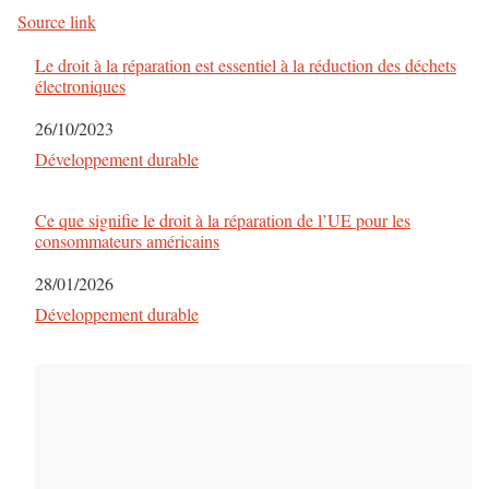
Source link
i
Le droit à la réparation est essentiel à la réduction des déchets
g
électroniques
a
Date
26/10/2023
Par rapport à
Développement durable
t
i
Ce que signifie le droit à la réparation de l’UE pour les
consommateurs américains
o
Date
28/01/2026
n
Par rapport à
Développement durable
d
e
s