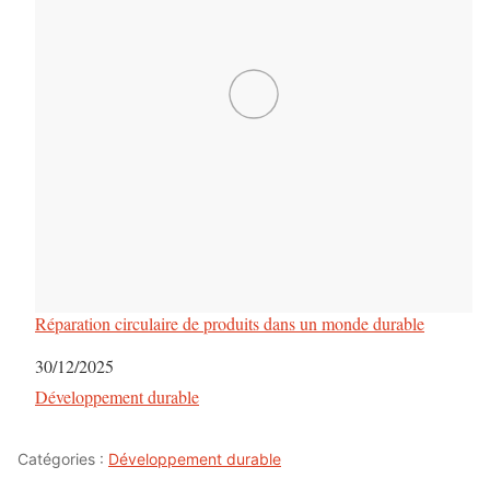
a
r
t
i
c
l
e
Réparation circulaire de produits dans un monde durable
s
Date
30/12/2025
Par rapport à
Développement durable
Catégories :
Développement durable