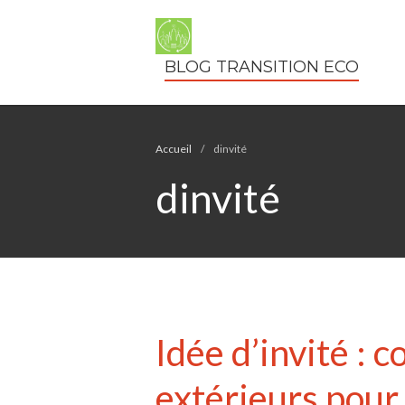
BLOG TRANSITION ECO
Accueil
/
dinvité
dinvité
Idée d’invité : 
extérieurs pour 