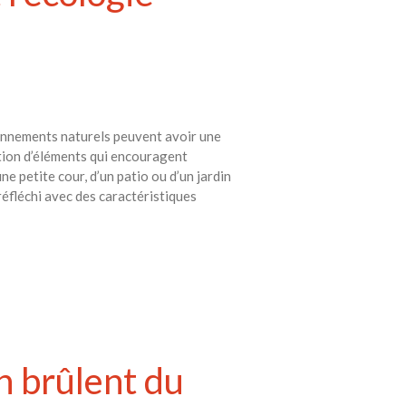
avec vos enfants
Réduire les déchets : votre
guide pour les citoyens et les
électeurs
Toits verts | Association
Permaculturelle
ironnements naturels peuvent avoir une
L’intelligence artificielle pour
ation d’éléments qui encouragent
prédire le succès des invasions
ne petite cour, d’un patio ou d’un jardin
biologiques – The Applied
Ecologist
éfléchi avec des caractéristiques
Utiliser l’apprentissage
automatique pour prédire le
succès d’une invasion – The
Applied Ecologist
Recent Comments
Aucun commentaire à afficher.
on brûlent du