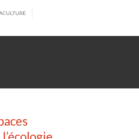
ACULTURE
Écologie
Développement durable
Permaculture
🌿Recettes Bio DIY
RECHERCHER
Rechercher
spaces
Recent Posts
 l’écologie
6 éco-actions faciles à prendre