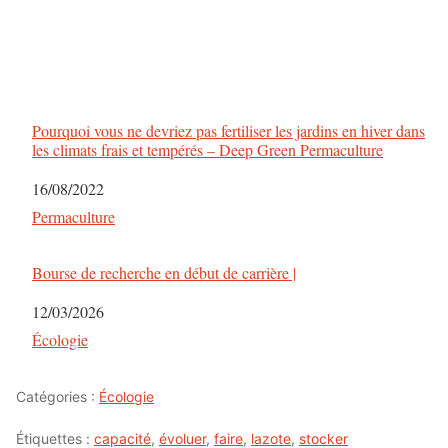
Pourquoi vous ne devriez pas fertiliser les jardins en hiver dans
les climats frais et tempérés – Deep Green Permaculture
Date
16/08/2022
Par rapport à
Permaculture
Bourse de recherche en début de carrière |
Date
12/03/2026
Par rapport à
Écologie
Catégories :
Écologie
Étiquettes :
capacité
,
évoluer
,
faire
,
lazote
,
stocker