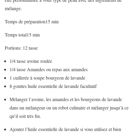
mélange.
m
Temps de préparation
15
min
i
m
Temps total
15
min
n
i
u
Portions:
12
tasse
n
t
u
1/4
tasse
avoine roulée
e
t
1/4
tasse
Amandes ou repas aux amandes
s
e
1
cuillerée à soupe
bourgeon de lavande
s
8
gouttes
huile essentielle de lavande
facultatif
Mélanger l’avoine, les amandes et les bourgeons de lavande
dans un mélangeur ou un robot culinaire et mélanger jusqu’à ce
qu’il soit très fin.
Ajouter l’huile essentielle de lavande si vous utilisez et bien