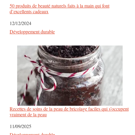
50 produits de beauté naturels faits à la main qui font
d’excellents cadeaux
Date
12/12/2024
Par rapport à
Développement durable
Recettes de soins de la peau de bricolage faciles qui s’occupent
vraiment de la peau
Date
11/09/2025
Par rapport à
Développement durable