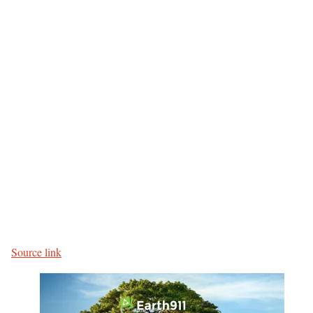
P
o
s
Source link
t
-