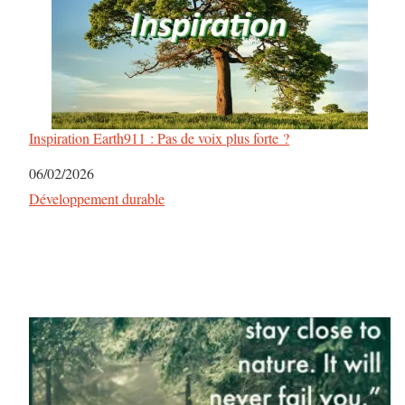
n
a
v
i
Inspiration Earth911 : Pas de voix plus forte ?
g
Date
06/02/2026
a
Par rapport à
Développement durable
t
i
o
n