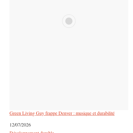
Green Living Guy frappe Denver : musique et durabilité
Date
12/07/2026
Par rapport à
Développement durable