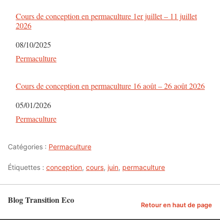
Cours de conception en permaculture 1er juillet – 11 juillet
2026
Date
08/10/2025
Par rapport à
Permaculture
Cours de conception en permaculture 16 août – 26 août 2026
Date
05/01/2026
Par rapport à
Permaculture
Catégories :
Permaculture
Étiquettes :
conception
,
cours
,
juin
,
permaculture
Blog Transition Eco
Retour en haut de page