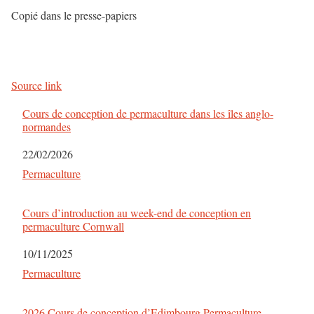
Copié dans le presse-papiers
Source link
Cours de conception de permaculture dans les îles anglo-
normandes
Date
22/02/2026
Par rapport à
Permaculture
Cours d’introduction au week-end de conception en
permaculture Cornwall
Date
10/11/2025
Par rapport à
Permaculture
2026 Cours de conception d’Edimbourg Permaculture