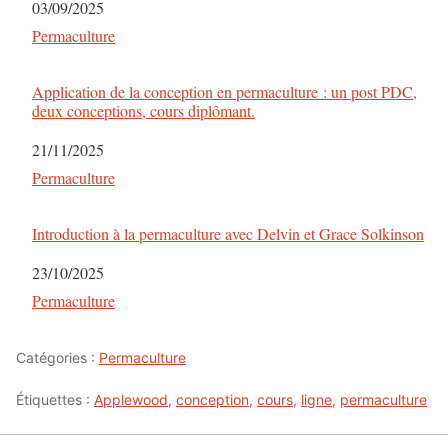
Date
03/09/2025
Par rapport à
Permaculture
Application de la conception en permaculture : un post PDC,
deux conceptions, cours diplômant.
Date
21/11/2025
Par rapport à
Permaculture
Introduction à la permaculture avec Delvin et Grace Solkinson
Date
23/10/2025
Par rapport à
Permaculture
Catégories :
Permaculture
Étiquettes :
Applewood
,
conception
,
cours
,
ligne
,
permaculture