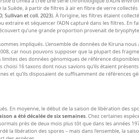
rsité d’Umeå a créé une série chronologique d’ADN environ
la Suède, à partir de filtres à air en fibre de verre collec
0
;
Sullivan et coll. 2023
). À l’origine, les filtres étaient collec
pu extraire et séquencer l’ADN capturé dans les filtres. En 
découvert qu’une grande proportion provenait de bryophyte
s sommes impliqués. L’ensemble de données de Kiruna nous 
 2008, car nous pouvons supposer que la plupart des fragm
Les limites des données génomiques de référence disponibles 
choisi 16 taxons dont nous savions qu’ils étaient présents d
s et qu’ils disposaient de suffisamment de références g
és. En moyenne, le début de la saison de libération des sp
aison a été décalée de six semaines
. Chez certaines espèce
ormais près de deux mois plus tôt que dans les années 1970.
ardé la libération des spores – mais dans l’ensemble, la sai
rt des espèces.