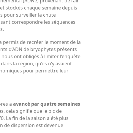
nemental (ADNe) provenant de l’air
tés et stockés chaque semaine depuis
tés pour surveiller la chute
faisant correspondre les séquences
s.
a permis de recréer le moment de la
ents d’ADN de bryophytes présents
nous ont obligés à limiter l’enquête
ans la région, qu’ils n’y avaient
énomiques pour permettre leur
ores a
avancé par
quatre semaines
s, cela signifie que le pic de
 La fin de la saison a été plus
son de dispersion est devenue