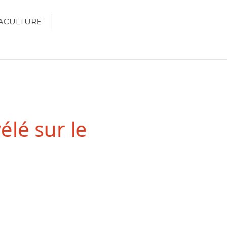
ACULTURE
Écologie
Développement durable
Permaculture
élé sur le
Recettes Bio DIY
RECHERCHER
Rechercher
Recent Posts
6 éco-actions faciles à prendre