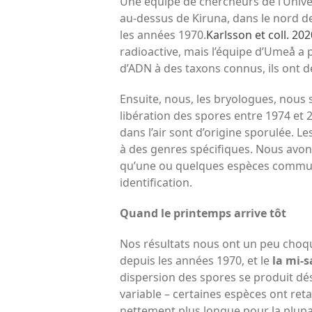
Une équipe de chercheurs de l’Unive
au-dessus de Kiruna, dans le nord de 
les années 1970.
Karlsson et coll. 202
radioactive, mais l’équipe d’Umeå a 
d’ADN à des taxons connus, ils ont 
Ensuite, nous, les bryologues, nou
libération des spores entre 1974 et
dans l’air sont d’origine sporulée. 
à des genres spécifiques. Nous avons 
qu’une ou quelques espèces commune
identification.
Quand le printemps arrive tôt
Nos résultats nous ont un peu choqu
depuis les années 1970, et le
la mi-s
dispersion des spores se produit dés
variable – certaines espèces ont ret
nettement plus longue pour la plupa