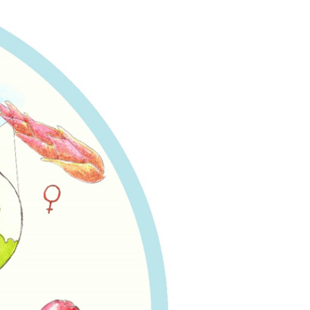
avec vos enfants
Réduire les déchets : votre
guide pour les citoyens et les
électeurs
Toits verts | Association
Permaculturelle
L’intelligence artificielle pour
prédire le succès des invasions
biologiques – The Applied
Ecologist
Utiliser l’apprentissage
automatique pour prédire le
succès d’une invasion – The
Applied Ecologist
Recent Comments
Aucun commentaire à afficher.