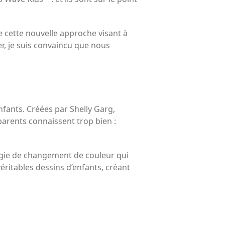
avec vos enfants
Réduire les déchets : votre
guide pour les citoyens et les
e cette nouvelle approche visant à
électeurs
er, je suis convaincu que nous
Toits verts | Association
Permaculturelle
L’intelligence artificielle pour
prédire le succès des invasions
biologiques – The Applied
fants. Créées par Shelly Garg,
Ecologist
arents connaissent trop bien :
Utiliser l’apprentissage
automatique pour prédire le
succès d’une invasion – The
ogie de changement de couleur qui
Applied Ecologist
véritables dessins d’enfants, créant
Recent Comments
Aucun commentaire à afficher.