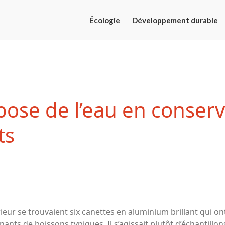
Écologie
Développement durable
pose de l’eau en conser
ts
ntérieur se trouvaient six canettes en aluminium brillant qui
ants de boissons typiques. Il s’agissait plutôt d’échantillons