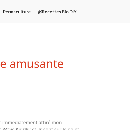
Permaculture
🌿Recettes Bio DIY
Écologie
Développement durable
ve amusante
Permaculture
🌿Recettes Bio DIY
Rechercher
Rechercher
Recent Posts
 ont immédiatement attiré mon
6 éco-actions faciles à prendre
 Wave Kids™ : et ils sont sur le point