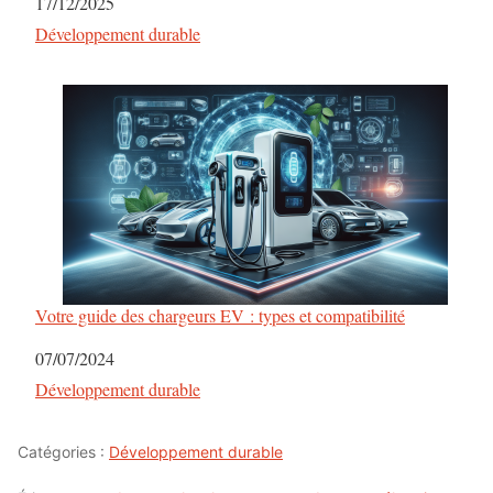
Date
17/12/2025
Par rapport à
Développement durable
Votre guide des chargeurs EV : types et compatibilité
Date
07/07/2024
Par rapport à
Développement durable
Catégories :
Développement durable