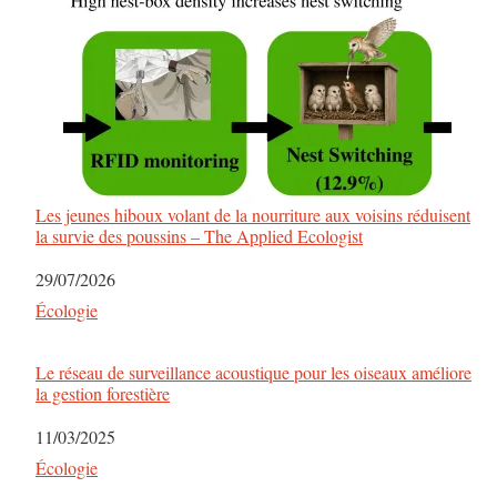
Les jeunes hiboux volant de la nourriture aux voisins réduisent
la survie des poussins – The Applied Ecologist
Date
29/07/2026
Par rapport à
Écologie
Le réseau de surveillance acoustique pour les oiseaux améliore
la gestion forestière
Date
11/03/2025
Par rapport à
Écologie