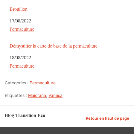
Brouillon
Date
17/08/2022
Par rapport à
Permaculture
Démystifier la carte de base de la permaculture
Date
18/08/2022
Par rapport à
Permaculture
Catégories :
Permaculture
Étiquettes :
Maiorana
,
Vanesa
Blog Transition Eco
Retour en haut de page