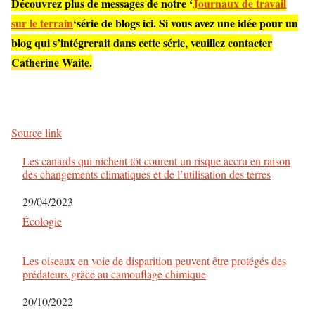
Découvrez plus de messages de notre ‘
Journaux de travail
sur le terrain
‘série de blogs ici. Si vous avez une idée pour un
blog qui s’intégrerait dans cette série, veuillez contacter
Catherine Waite
.
Source link
Les canards qui nichent tôt courent un risque accru en raison
des changements climatiques et de l’utilisation des terres
Date
29/04/2023
Par rapport à
Écologie
Les oiseaux en voie de disparition peuvent être protégés des
prédateurs grâce au camouflage chimique
Date
20/10/2022