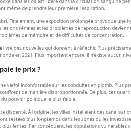
cké dans les os est libéré dans la circulation sanguine pe
vant même de prendre leur première respiration.
’abri. Finalement, une exposition prolongée provoque une hy
lésions rénales et les problèmes de reproduction devienne
oblèmes de mémoire et de difficultés de concentration.
é
livre des nouvelles qui donnent à réfléchir. Plus préciséme
monde en 2021. Plus important encore, il n’existe aucun niv
 paie le prix ?
une vérité inconfortable sur les conduites en plomb. Plus p
souffrent de manière disproportionnée. De plus, ces quart
du pouvoir politique le plus faible.
e disparité. À l’origine, les villes installaient des canalis
s sont restées plus longtemps dans les zones où les investis
t plus lentes. Par conséquent, les populations vulnérables c