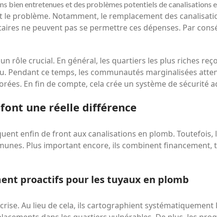
s bien entretenues et des problèmes potentiels de canalisations e
le problème. Notamment, le remplacement des canalisation
taires ne peuvent pas se permettre ces dépenses. Par consé
un rôle crucial. En général, les quartiers les plus riches re
’eau. Pendant ce temps, les communautés marginalisées atte
orées. En fin de compte, cela crée un système de sécurité 
 font une réelle différence
taquent enfin de front aux canalisations en plomb. Toutefois
munes. Plus important encore, ils combinent financement,
t proactifs pour les tuyaux en plomb
 crise. Au lieu de cela, ils cartographient systématiquement l
mplacements dans les quartiers vulnérables. De plus, les p