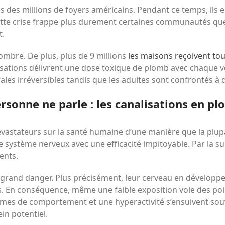
 des millions de foyers américains. Pendant ce temps, ils
 cette crise frappe plus durement certaines communautés que
t.
sombre. De plus, plus de 9 millions
les maisons reçoivent tou
isations délivrent une dose toxique de plomb avec chaque v
ales irréversibles tandis que les adultes sont confrontés à
ersonne ne parle : les canalisations en p
évastateurs sur la santé humaine d’une manière que la plupa
le système nerveux avec une efficacité impitoyable. Par la s
ents.
 grand danger. Plus précisément, leur cerveau en développe
s. En conséquence, même une faible exposition vole des poin
èmes de comportement et une hyperactivité s’ensuivent souv
in potentiel.