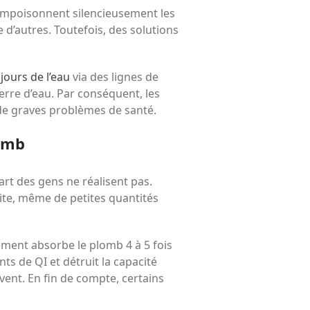
avec vos enfants
 empoisonnent silencieusement les
Réduire les déchets : votre
 d’autres. Toutefois, des solutions
guide pour les citoyens et les
électeurs
Toits verts | Association
jours de l’eau
via des lignes de
Permaculturelle
erre d’eau. Par conséquent, les
L’intelligence artificielle pour
 de graves problèmes de santé.
prédire le succès des invasions
biologiques – The Applied
lomb
Ecologist
Utiliser l’apprentissage
rt des gens ne réalisent pas.
automatique pour prédire le
uite, même de petites quantités
succès d’une invasion – The
Applied Ecologist
ment absorbe le plomb 4 à 5 fois
Recent Comments
ts de QI et détruit la capacité
Aucun commentaire à afficher.
ent. En fin de compte, certains