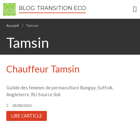
BLOG TRANSITION ECO
Écologie
Accueil
/
Tamsin
Développement durable
Tamsin
Permaculture
🌿Recettes Bio DIY
Chauffeur Tamsin
RECHERCHER
Rechercher
Guilde des femmes de permaculture Bungay, Suffolk,
Angleterre, RU Source link
Recent Posts
18/08/2022
6 éco-actions faciles à prendre
avec vos enfants
LIRE L'ARTICLE
Réduire les déchets : votre
guide pour les citoyens et les
électeurs