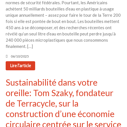
normes de sécurité fédérales. Pourtant, les Américains
électeurs
achètent 50 milliards bouteilles d’eau en plastique à usage
Toits verts | Association
unique annuellement – assez pour faire le tour de la Terre 200
Permaculturelle
fois si elle est pontée de bout en bout. Les bouteilles mettent
450 ans à se décomposer, et des recherches récentes ont
L’intelligence artificielle pour
prédire le succès des invasions
révélé qu’un seul litre d’eau en bouteille peut perdre jusqu’à
biologiques – The Applied
240 000 pièces microplastiques que nous consommons
Ecologist
finalement. […]
Utiliser l’apprentissage
06/10/2025
automatique pour prédire le
succès d’une invasion – The
Lire l'article
Applied Ecologist
Sustainabilité dans votre
Recent Comments
oreille: Tom Szaky, fondateur
Aucun commentaire à afficher.
de Terracycle, sur la
construction d’une économie
circulaire centrée sur le service