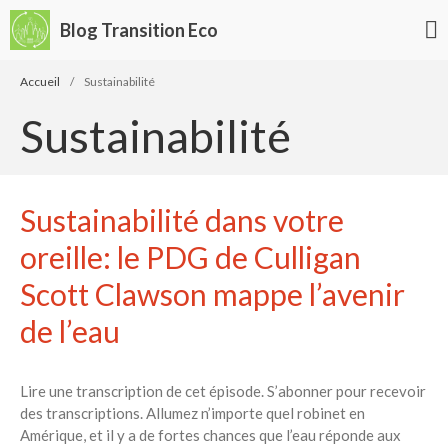
Blog Transition Eco
Accueil
/
Sustainabilité
Écologie
Sustainabilité
Développement durable
Permaculture
🌿Recettes Bio DIY
Sustainabilité dans votre
Rechercher
oreille: le PDG de Culligan
Rechercher
Scott Clawson mappe l’avenir
de l’eau
Recent Posts
6 éco-actions faciles à prendre
Lire une transcription de cet épisode. S’abonner pour recevoir
avec vos enfants
des transcriptions. Allumez n’importe quel robinet en
Réduire les déchets : votre
Amérique, et il y a de fortes chances que l’eau réponde aux
guide pour les citoyens et les