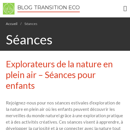
BLOG TRANSITION ECO
Écologie
Accueil
/
Séances
Développement durable
Séances
Permaculture
🌿Recettes Bio DIY
Explorateurs de la nature en
RECHERCHER
plein air – Séances pour
Rechercher
enfants
Recent Posts
Rejoignez-nous pour nos séances estivales d’exploration de
6 éco-actions faciles à prendre
avec vos enfants
la nature en plein air où les enfants peuvent découvrir les
merveilles du monde naturel grâce à une exploration pratique
Réduire les déchets : votre
et à des activités créatives. Ces séances visent à apprendre, à
guide pour les citoyens et les
développer la curiosité et à se connecter avec la nature tout
électeurs