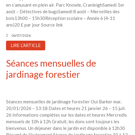
en s’amusant en plein air. Parc Knowle, CranleighSamedi 1er
Toits verts | Association
août – Détectives de bugsSamedi 8 août – Merveilles des
Permaculturelle
bois13h00 – 15h30Réception scolaire – Année 6 (4-11
L’intelligence artificielle pour
ans)20 £ par jour Source link
prédire le succès des invasions
biologiques – The Applied
06/07/2026
Ecologist
LIRE L'ARTICLE
Utiliser l’apprentissage
automatique pour prédire le
Séances mensuelles de
succès d’une invasion – The
Applied Ecologist
jardinage forestier
Recent Comments
Aucun commentaire à afficher.
Séances mensuelles de jardinage forestier Oui Barker mar,
20/01/2026 – 13:18 Dates et heures 21 janvier 26 – 15 juil.
26 Informations complètes sur les dates et heures Mercredis
mensuels de 10h à 12h Gratuit, les dons sont toujours les
bienvenus. Un déjeuner dans le jardin est disponible à 12h30
Résumé de l’événement Séance de jardinage forestier 10 à 12.