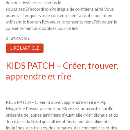
de vous désinscrire si vous le
Réduire les déchets : votre
souhaitez.D’accordNonPolitique de confidentialité Vous
guide pour les citoyens et les
pouvez révoquer votre consentement à tout moment en
électeurs
utilisant le bouton Révoquer le consentement.Révoquer le
consentement aux cookies Source link
Toits verts | Association
Permaculturelle
27/07/2026
L’intelligence artificielle pour
LIRE L'ARTICLE
prédire le succès des invasions
biologiques – The Applied
Ecologist
KIDS PATCH – Créer, trouver,
Utiliser l’apprentissage
apprendre et rire
automatique pour prédire le
succès d’une invasion – The
Applied Ecologist
KIDS PATCH – Créer, trouver, apprendre et rire – Pip
Recent Comments
Magazine Passer au contenu Montrez-nous votre jardin
Aucun commentaire à afficher.
présente de jeunes jardiniers d’Australie-Méridionale et du
Territoire du Nord qui cultivent fièrement des aliments
indigènes, des fraises, des tomates, des concombres et des