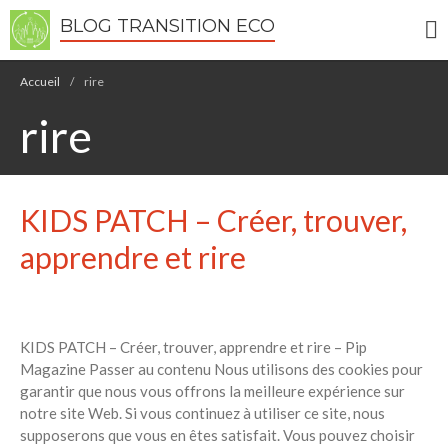
BLOG TRANSITION ECO
Accueil
/
rire
rire
Écologie
Développement durable
Permaculture
KIDS PATCH – Créer, trouver,
🌿Recettes Bio DIY
apprendre et rire
RECHERCHER
Rechercher
KIDS PATCH – Créer, trouver, apprendre et rire – Pip
Magazine Passer au contenu Nous utilisons des cookies pour
garantir que nous vous offrons la meilleure expérience sur
Recent Posts
notre site Web. Si vous continuez à utiliser ce site, nous
6 éco-actions faciles à prendre
supposerons que vous en êtes satisfait. Vous pouvez choisir
avec vos enfants