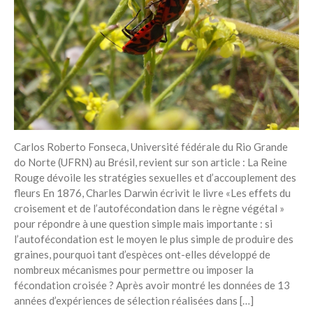
Réduire les déchets : votre
guide pour les citoyens et les
électeurs
Toits verts | Association
Permaculturelle
L’intelligence artificielle pour
prédire le succès des invasions
biologiques – The Applied
Ecologist
Carlos Roberto Fonseca, Université fédérale du Rio Grande
Utiliser l’apprentissage
do Norte (UFRN) au Brésil, revient sur son article : La Reine
automatique pour prédire le
Rouge dévoile les stratégies sexuelles et d’accouplement des
succès d’une invasion – The
Applied Ecologist
fleurs En 1876, Charles Darwin écrivit le livre «Les effets du
croisement et de l’autofécondation dans le règne végétal »
pour répondre à une question simple mais importante : si
Recent Comments
l’autofécondation est le moyen le plus simple de produire des
graines, pourquoi tant d’espèces ont-elles développé de
Aucun commentaire à afficher.
nombreux mécanismes pour permettre ou imposer la
fécondation croisée ? Après avoir montré les données de 13
années d’expériences de sélection réalisées dans […]